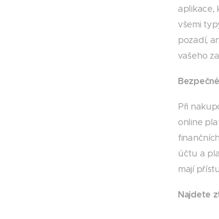
aplikace,
všemi typ
pozadí, an
vašeho zař
Bezpečné 
Při nakup
online pl
finančníc
účtu a pla
mají přís
Najdete z