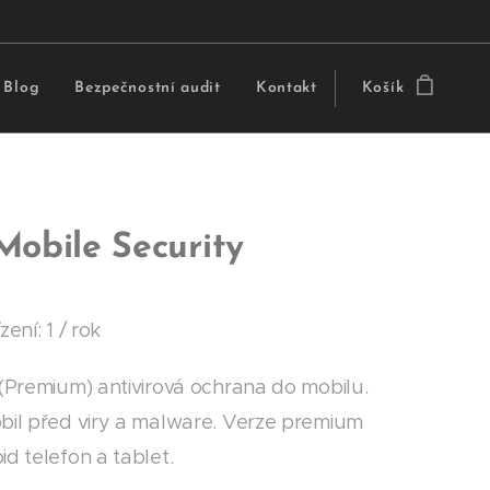
Blog
Bezpečnostní audit
Kontakt
Košík
Mobile Security
zení: 1 / rok
 (Premium) antivirová ochrana do mobilu.
bil před viry a malware. Verze premium
d telefon a tablet.