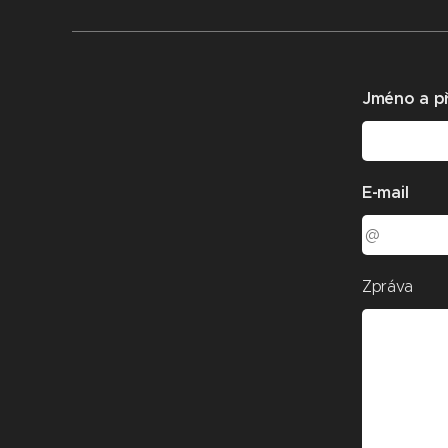
Jméno a př
E-mail
Zpráva