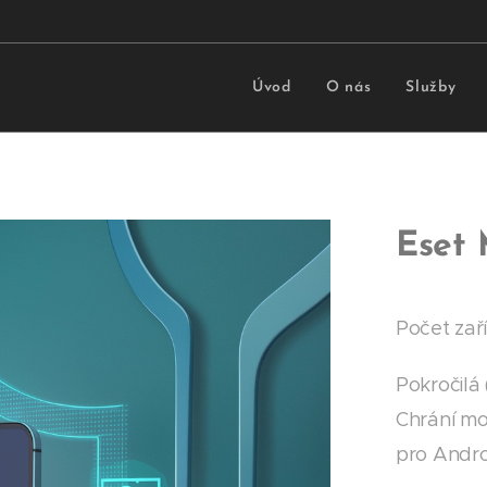
Úvod
O nás
Služby
Eset 
Počet zaří
Pokročilá
Chrání mo
pro Androi