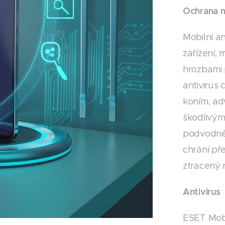
Ochrana m
Mobilní an
zařízení,
hrozbami 
antivirus 
koním, a
škodlivým
podvodné 
chrání př
ztracený 
Antivirus
ESET Mobi