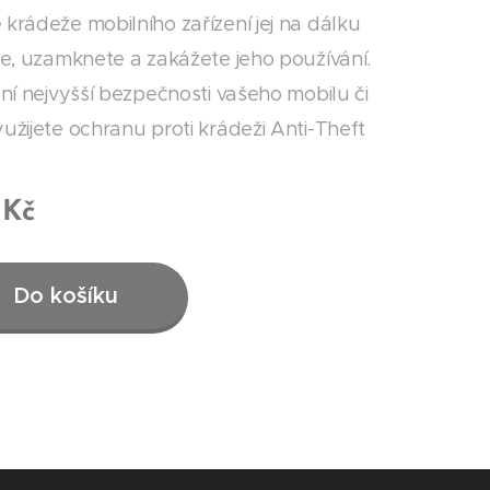
 krádeže mobilního zařízení jej na dálku
ete, uzamknete a zakážete jeho používání.
ění nejvyšší bezpečnosti vašeho mobilu či
užijete ochranu proti krádeži Anti-Theft
Kč
Do košíku