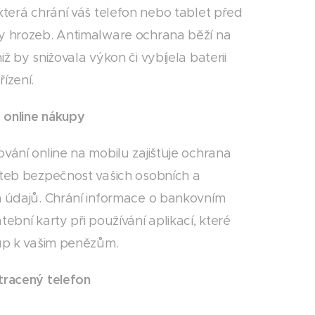
 která chrání váš telefon nebo tablet před
y hrozeb. Antimalware ochrana běží na
iž by snižovala výkon či vybíjela baterii
ízení.
online nákupy
ování online na mobilu zajišťuje ochrana
ateb bezpečnost vašich osobních a
h údajů. Chrání informace o bankovním
tební karty při používání aplikací, které
tup k vašim penězům.
tracený telefon