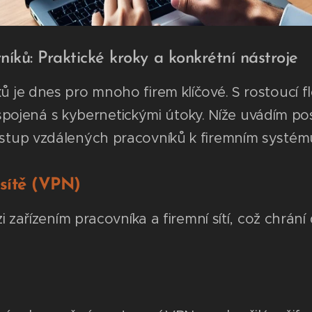
ků: Praktické kroky a konkrétní nástroje
e dnes pro mnoho firem klíčové. S rostoucí flex
a spojená s kybernetickými útoky. Níže uvádím p
stup vzdálených pracovníků k firemním systém
 sítě (VPN)
zi zařízením pracovníka a firemní sítí, což chr