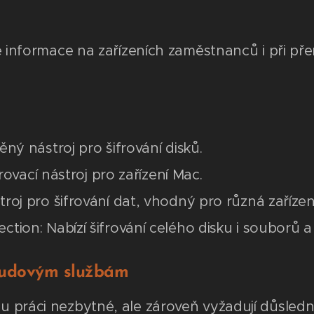
vé informace na zařízeních zaměstnanců i při př
ný nástroj pro šifrování disků.
rovací nástroj pro zařízení Mac.
oj pro šifrování dat, vhodný pro různá zařízení
ion: Nabízí šifrování celého disku i souborů a
loudovým službám
u práci nezbytné, ale zároveň vyžadují důsled