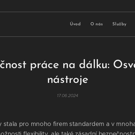
Úvod
O nás
Služby
pečnost práce na dálku: Os
nástroje
17.06.2024
y stala pro mnoho firem standardem a v mnoha 
nosti flexibility, ale také zásadní bezpečnostní 