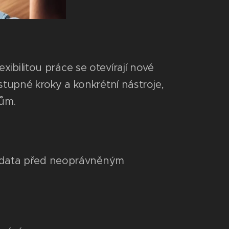
ibilitou práce se otevírají nové
ostupné kroky a konkrétní nástroje,
ům.
ání data před neoprávněným