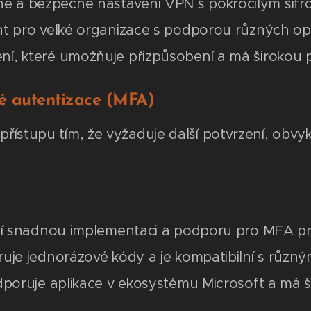
a bezpečné nastavení VPN s pokročilým šifro
nt pro velké organizace s podporou různých op
í, které umožňuje přizpůsobení a má širokou 
é autentizace (MFA)
řístupu tím, že vyžaduje další potvrzení, obvykl
zí snadnou implementaci a podporu pro MFA pr
uje jednorázové kódy a je kompatibilní s různým
poruje aplikace v ekosystému Microsoft a má šir