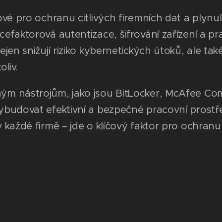
vé pro ochranu citlivých firemních dat a plynul
efaktorová autentizace, šifrování zařízení a pr
jen snižují riziko kybernetických útoků, ale ta
liv.
ým nástrojům, jako jsou BitLocker, McAfee Co
ybudovat efektivní a bezpečné pracovní prostře
 každé firmě – jde o klíčový faktor pro ochranu