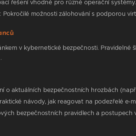
ací řešení vhodné pro různé operační systémy.
 Pokročilé možnosti zálohování s podporou virt
anců
článkem v kybernetické bezpečnosti. Pravidelné
.
ení o aktuálních bezpečnostních hrozbách (např
ktické návody, jak reagovat na podezřelé e-ma
nových bezpečnostních pravidlech a postupech v