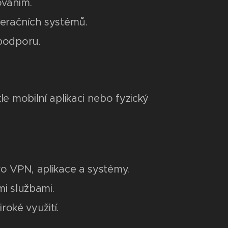
váním.
eračních systémů.
podporu.
e mobilní aplikaci nebo fyzický
o VPN, aplikace a systémy.
i službami.
oké využití.