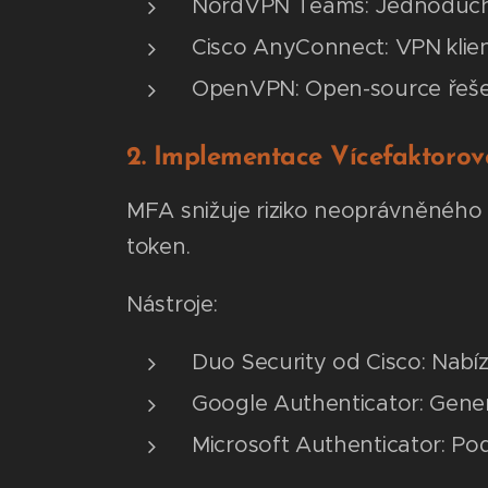
NordVPN Teams: Jednoduché 
Cisco AnyConnect: VPN klie
OpenVPN: Open-source řešen
2. Implementace Vícefaktorov
MFA snižuje riziko neoprávněného p
token.
Nástroje:
Duo Security od Cisco: Nabí
Google Authenticator: Gener
Microsoft Authenticator: Pod