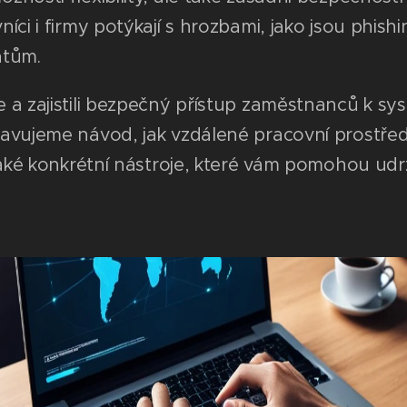
níci i firmy potýkají s hrozbami, jako jsou phi
atům.
 a zajistili bezpečný přístup zaměstnanců k sy
tavujeme návod, jak vzdálené pracovní prostře
také konkrétní nástroje, které vám pomohou udrže