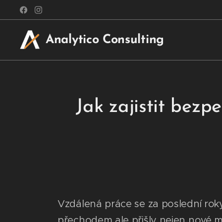
Analytico Consulting
Jak zajistit bez
Vzdálená práce se za poslední rok
přechodem ale přišly nejen nové mož