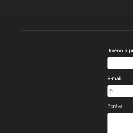
Jméno a př
E-mail
Zpráva