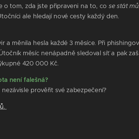
le o tom, zda jste připraveni na to, co
se stát mů
očníci ale hledají nové cesty každý den.
ivir a měnila hesla každé 3 měsíce. Při phishi
. Útočník měsíc nenápadně sledoval síť a pak zaš
 výkupné 420 000 Kč.
ota není falešná?
 nezávisle prověřit své zabezpečení?
pů.