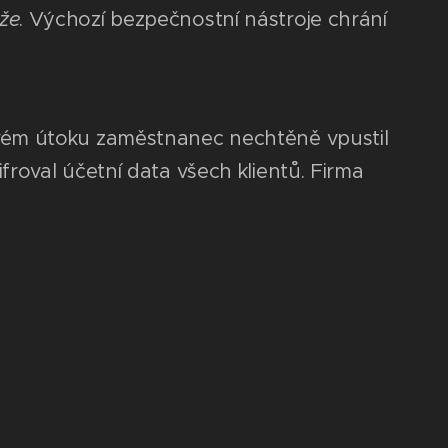
že
. Výchozí bezpečnostní nástroje chrání
ngovém útoku zaměstnanec nechtěně vpustil
ifroval účetní data všech klientů. Firma