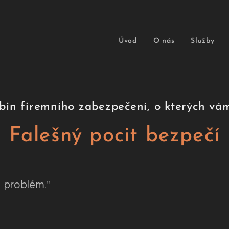
Úvod
O nás
Služby
abin firemního zabezpečení, o kterých vá
Falešný pocit bezpečí
i problém."